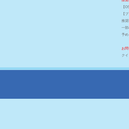
推奨
【OS
【ブラ
推奨
一部
予め
お問
クイ